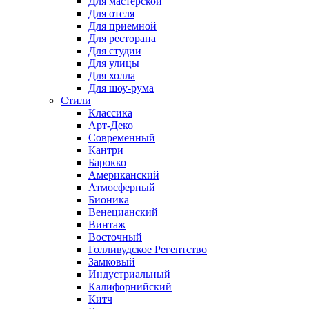
Для мастерской
Для отеля
Для приемной
Для ресторана
Для студии
Для улицы
Для холла
Для шоу-рума
Стили
Классика
Арт-Деко
Современный
Кантри
Барокко
Американский
Атмосферный
Бионика
Венецианский
Винтаж
Восточный
Голливудское Регентство
Замковый
Индустриальный
Калифорнийский
Китч