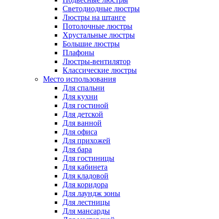
Светодиодные люстры
Люстры на штанге
Потолочные люстры
Хрустальные люстры
Большие люстры
Плафоны
Люстры-вентилятор
Классические люстры
Место использования
Для спальни
Для кухни
Для гостиной
Для детской
Для ванной
Для офиса
Для прихожей
Для бара
Для гостиницы
Для кабинета
Для кладовой
Для коридора
Для лаундж зоны
Для лестницы
Для мансарды