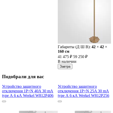
Габариты (Д Ш В):
42
×
42
×
160 cм
41 475 ₽
59 250 ₽
В наличии
Завтра
Подобрали для вас
Устройство защитного
Устройство защитного
отключения 1P+N 40A 30 mA
отключения 1P+N 25A 30 mA
type А 6 кА Werkel W812P406
type А 6 кА Werkel W812P256