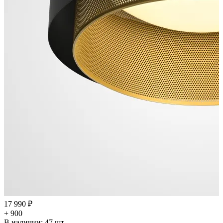
17 990 ₽
+ 900
В наличии:
47
шт.