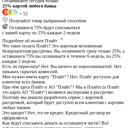
Оплачивайте сегодня только
25% картой любого банка
+ 55
Получайте товар выбранный способом
Оставшиеся 75% будут списываться
с вашей карты по 25% каждые 2 недели
Подробнее об оплате Плайт
Что такое оплата Плайт?
Это короткая мгновенная
безпроцентная рассрочка. Вы оплачиваете сразу только 25%, а
оставшиеся 75% вы оплачиваете в течение 6 недель, по 25%
каждые 2 недели.
Есть ли переплата?
Нет. Вы ничего не переплачиваетей. Нет
никаких скрытых комиссий.
Мне нужно иметь карту “Плайт”?
Нет. Плайт доступно для
клиентов всех банков.
При чём здесь Плайт и АО "Плайт"?
Мы в Плайте (а Плайт
это карта АО "Плайт") являемся экспертами в рассрочке.
Поэтому мы решили разработать сервис с короткой
рассрочкой, который будет доступен всем клиентам с картами
любых банков.
Это кредит?
Нет, это не кредит. Кредитный договор не
оформляется.
Как будут списывать деньги за оставшиеся части?
Всё