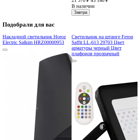
21 570 ₽
43 140 ₽
В наличии
Завтра
Подобрали для вас
Накладной светильник Horoz
Светильник на штанге Feron
Electric Salkim HRZ00000953
Saffit LL-613 29703 Цвет
арматуры черный Цвет
плафонов прозрачный