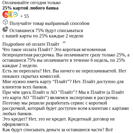
Оплачивайте сегодня только
25% картой любого банка
+ 55
Получайте товар выбранный способом
Оставшиеся 75% будут списываться
с вашей карты по 25% каждые 2 недели
Подробнее об оплате Плайт
Что такое оплата Плайт?
Это короткая мгновенная
безпроцентная рассрочка. Вы оплачиваете сразу только 25%, а
оставшиеся 75% вы оплачиваете в течение 6 недель, по 25%
каждые 2 недели.
Есть ли переплата?
Нет. Вы ничего не переплачиваетей. Нет
никаких скрытых комиссий.
Мне нужно иметь карту “Плайт”?
Нет. Плайт доступно для
клиентов всех банков.
При чём здесь Плайт и АО "Плайт"?
Мы в Плайте (а Плайт
это карта АО "Плайт") являемся экспертами в рассрочке.
Поэтому мы решили разработать сервис с короткой
рассрочкой, который будет доступен всем клиентам с картами
любых банков.
Это кредит?
Нет, это не кредит. Кредитный договор не
оформляется.
Как будут списывать деньги за оставшиеся части?
Всё