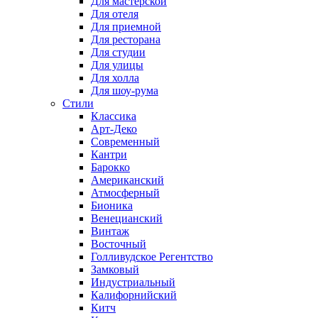
Для мастерской
Для отеля
Для приемной
Для ресторана
Для студии
Для улицы
Для холла
Для шоу-рума
Стили
Классика
Арт-Деко
Современный
Кантри
Барокко
Американский
Атмосферный
Бионика
Венецианский
Винтаж
Восточный
Голливудское Регентство
Замковый
Индустриальный
Калифорнийский
Китч