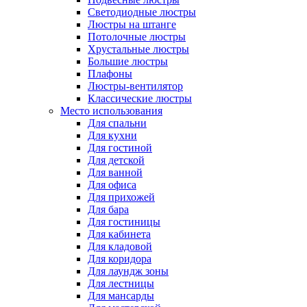
Светодиодные люстры
Люстры на штанге
Потолочные люстры
Хрустальные люстры
Большие люстры
Плафоны
Люстры-вентилятор
Классические люстры
Место использования
Для спальни
Для кухни
Для гостиной
Для детской
Для ванной
Для офиса
Для прихожей
Для бара
Для гостиницы
Для кабинета
Для кладовой
Для коридора
Для лаундж зоны
Для лестницы
Для мансарды