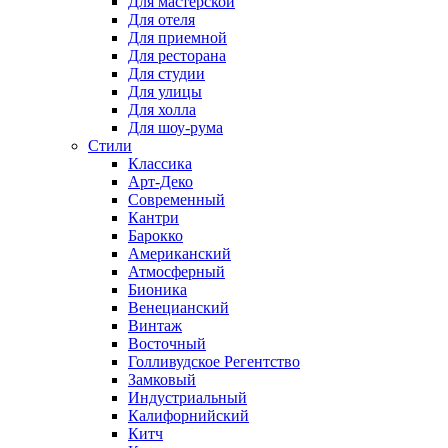
Для мастерской
Для отеля
Для приемной
Для ресторана
Для студии
Для улицы
Для холла
Для шоу-рума
Стили
Классика
Арт-Деко
Современный
Кантри
Барокко
Американский
Атмосферный
Бионика
Венецианский
Винтаж
Восточный
Голливудское Регентство
Замковый
Индустриальный
Калифорнийский
Китч