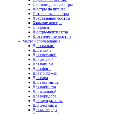
Светодиодные люстры
Люстры на штанге
Потолочные люстры
Хрустальные люстры
Большие люстры
Плафоны
Люстры-вентилятор
Классические люстры
Место использования
Для спальни
Для кухни
Для гостиной
Для детской
Для ванной
Для офиса
Для прихожей
Для бара
Для гостиницы
Для кабинета
Для кладовой
Для коридора
Для лаундж зоны
Для лестницы
Для мансарды