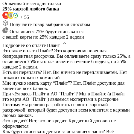
Оплачивайте сегодня только
25% картой любого банка
+ 55
Получайте товар выбранный способом
Оставшиеся 75% будут списываться
с вашей карты по 25% каждые 2 недели
Подробнее об оплате Плайт
Что такое оплата Плайт?
Это короткая мгновенная
безпроцентная рассрочка. Вы оплачиваете сразу только 25%, а
оставшиеся 75% вы оплачиваете в течение 6 недель, по 25%
каждые 2 недели.
Есть ли переплата?
Нет. Вы ничего не переплачиваетей. Нет
никаких скрытых комиссий.
Мне нужно иметь карту “Плайт”?
Нет. Плайт доступно для
клиентов всех банков.
При чём здесь Плайт и АО "Плайт"?
Мы в Плайте (а Плайт
это карта АО "Плайт") являемся экспертами в рассрочке.
Поэтому мы решили разработать сервис с короткой
рассрочкой, который будет доступен всем клиентам с картами
любых банков.
Это кредит?
Нет, это не кредит. Кредитный договор не
оформляется.
Как будут списывать деньги за оставшиеся части?
Всё