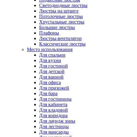
Светодиодные люстры
Люстры на штанге
Потолочные люстры
Хрустальные люстры
Большие люстры
Плафоны
Люстры-вентилятор
Классические люстры
Место использования
Для спальни
Для кухни
Для гостиной
Для детской
Для ванной
Для офиса
Для прихожей
Для бара
Для гостиницы
Для кабинета
Для кладовой
Для коридора
Для лаундж зоны
Для лестницы
Для мансарды