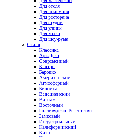
Для мастерской
Для отеля
Для приемной
Для ресторана
Для студии
Для улицы
Для холла
Для шоу-рума
Стили
Классика
Арт-Деко
Современный
Кантри
Барокко
Американский
Атмосферный
Бионика
Венецианский
Винтаж
Восточный
Голливудское Регентство
Замковый
Индустриальный
Калифорнийский
Китч