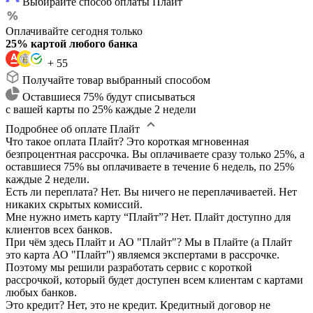
Выбирайте способ оплаты Плайт
Оплачивайте сегодня только
25% картой любого банка
+ 55
Получайте товар выбранный способом
Оставшиеся 75% будут списываться
с вашей карты по 25% каждые 2 недели
Подробнее об оплате Плайт
Что такое оплата Плайт?
Это короткая мгновенная
безпроцентная рассрочка. Вы оплачиваете сразу только 25%, а
оставшиеся 75% вы оплачиваете в течение 6 недель, по 25%
каждые 2 недели.
Есть ли переплата?
Нет. Вы ничего не переплачиваетей. Нет
никаких скрытых комиссий.
Мне нужно иметь карту “Плайт”?
Нет. Плайт доступно для
клиентов всех банков.
При чём здесь Плайт и АО "Плайт"?
Мы в Плайте (а Плайт
это карта АО "Плайт") являемся экспертами в рассрочке.
Поэтому мы решили разработать сервис с короткой
рассрочкой, который будет доступен всем клиентам с картами
любых банков.
Это кредит?
Нет, это не кредит. Кредитный договор не