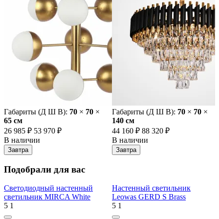
Габариты (Д Ш В):
70
×
70
×
Габариты (Д Ш В):
70
×
70
×
65 cм
140 cм
26 985 ₽
53 970 ₽
44 160 ₽
88 320 ₽
В наличии
В наличии
Завтра
Завтра
Подобрали для вас
Светодиодный настенный
Настенный светильник
светильник MIRCA White
Leowas GERD S Brass
5
1
5
1