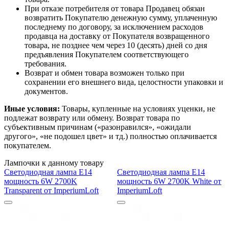
При отказе потребителя от товара Продавец обязан
возвратить Покупателю денежную сумму, уплаченную
последнему по договору, за исключением расходов
продавца на доставку от Покупателя возвращенного
товара, не позднее чем через 10 (десять) дней со дня
предъявления Покупателем соответствующего
требования.
Возврат и обмен товара возможен только при
сохранении его внешнего вида, целостности упаковки и
документов.
Иные условия:
Товары, купленные на условиях уценки, не
подлежат возврату или обмену. Возврат товара по
субъективным причинам («разонравился», «ожидали
другого», «не подошел цвет» и тд.) полностью оплачивается
покупателем.
Лампочки к данному товару
Светодиодная лампа E14
Светодиодная лампа E14
мощность 6W 2700K
мощность 6W 2700K White от
Transparent от ImperiumLoft
ImperiumLoft