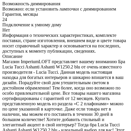
Возможность диммирования
Возможно: если установить лампочки с диммированием
Гарантия, месяцы
24
Подключение к умному дому
Нет
Информация о технических характеристиках, комплекте
поставки, стране изготовления, внешнем виде и цвете товара
носит справочный характер и основывается на последних,
доступных к моменту публикации, сведениях.
Описание
Магазин ImperiumLOFT представляет вашему вниманию Бра
Lucia Tucci Ashanti Ashanti W1250.2 blu от очень известного
производителя - Lucia Tucci. Данная модель настоящая
находка для богатых интерьеров и шикарно впишется в ваш
дизайн. Порадуйте свой дом утешительным светом в
достойном обрамлении! Тем более, когда оно возможно по
особо привлекательной цене. Все товары нашего магазина
сертифицированы с гарантией от 12 месяцев. Купить
представленную модель из раздела «С 2 плафонами» можно
по цене указанной в карточке. Даже если товара нет в
наличии, мы можем его поставить в течении 30 дней в
большом количестве! Хотите добавить стильный и
элегантный акцент в свой интерьер? Тогда бра Lucia Tucci
Ashanti Ashanti W1250.2 blu - идеальный выбор для вас! Этот