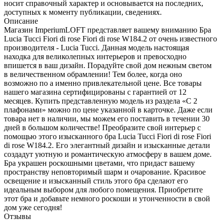
носит справочный характер и основывается на последних,
доступных к моменту публикации, сведениях.
Описание
Магазин ImperiumLOFT представляет вашему вниманию Бра
Lucia Tucci Fiori di rose Fiori di rose W184.2 от очень известного
производителя - Lucia Tucci. Данная модель настоящая
находка для великолепных интерьеров и превосходно
впишется в ваш дизайн. Порадуйте свой дом нежным светом
в величественном обрамлении! Тем более, когда оно
возможно по а именно привлекательной цене. Все товары
нашего магазина сертифицированы с гарантией от 12
месяцев. Купить представленную модель из раздела «С 2
плафонами» можно по цене указанной в карточке. Даже если
товара нет в наличии, мы можем его поставить в течении 30
дней в большом количестве! Преобразите свой интерьер с
помощью этого изысканного бра Lucia Tucci Fiori di rose Fiori
di rose W184.2. Его элегантный дизайн и изысканные детали
создадут уютную и романтическую атмосферу в вашем доме.
Бра украшен роскошными цветами, что придаст вашему
пространству неповторимый шарм и очарование. Красивое
освещение и изысканный стиль этого бра сделают его
идеальным выбором для любого помещения. Приобретите
этот бра и добавьте немного роскоши и утонченности в свой
дом уже сегодня!
Отзывы