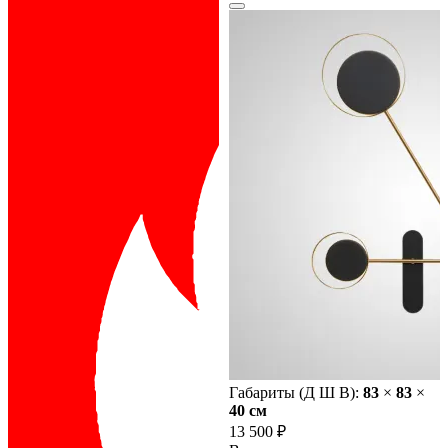
Габариты (Д Ш В):
83
×
83
×
40 cм
13 500 ₽