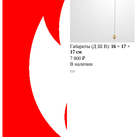
Габариты (Д Ш В):
16
×
17
×
17 cм
7 800 ₽
В наличии