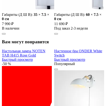
Габариты (Д Ш В):
35
×
7.5
×
Габариты (Д Ш В):
60
×
7.5
×
0 cм
0 cм
7 990 ₽
11 690 ₽
В наличии
Под заказ 2-3 недели
Вам могут понравится
Настольная лампа NOTEN
Настенное бра ONDER White
TAB H415 Rose Gold
Switch
Быстрый просмотр
Быстрый просмотр
-50 %
Популярный