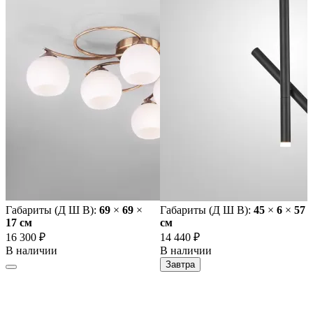
Габариты (Д Ш В):
69
×
69
×
Габариты (Д Ш В):
45
×
6
×
57
17 cм
cм
16 300 ₽
14 440 ₽
В наличии
В наличии
Завтра