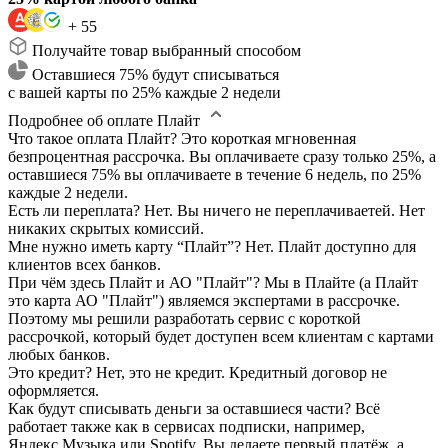
+ 55
Получайте товар выбранный способом
Оставшиеся 75% будут списываться
с вашей карты по 25% каждые 2 недели
Подробнее об оплате Плайт
Что такое оплата Плайт?
Это короткая мгновенная
безпроцентная рассрочка. Вы оплачиваете сразу только 25%, а
оставшиеся 75% вы оплачиваете в течение 6 недель, по 25%
каждые 2 недели.
Есть ли переплата?
Нет. Вы ничего не переплачиваетей. Нет
никаких скрытых комиссий.
Мне нужно иметь карту “Плайт”?
Нет. Плайт доступно для
клиентов всех банков.
При чём здесь Плайт и АО "Плайт"?
Мы в Плайте (а Плайт
это карта АО "Плайт") являемся экспертами в рассрочке.
Поэтому мы решили разработать сервис с короткой
рассрочкой, который будет доступен всем клиентам с картами
любых банков.
Это кредит?
Нет, это не кредит. Кредитный договор не
оформляется.
Как будут списывать деньги за оставшиеся части?
Всё
работает также как в сервисах подписки, например,
Яндекс.Музыка или Spotify. Вы делаете первый платёж, а