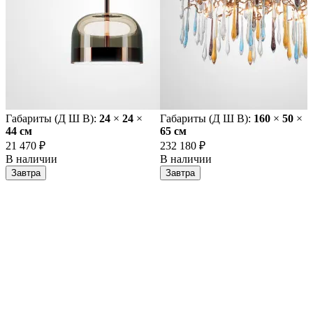
Габариты (Д Ш В):
24
×
24
×
Габариты (Д Ш В):
160
×
50
×
44 cм
65 cм
21 470 ₽
232 180 ₽
В наличии
В наличии
Завтра
Завтра