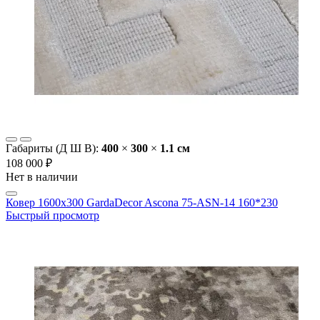
Габариты (Д Ш В):
400
×
300
×
1.1 cм
108 000 ₽
Нет в наличии
Ковер 1600х300 GardaDecor Ascona 75-ASN-14 160*230
Быстрый просмотр