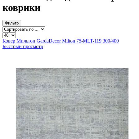
коврики
Фильтр
Ковер Мильтон GardaDecor Milton 75-MLT-119 300/400
Быстрый просмотр