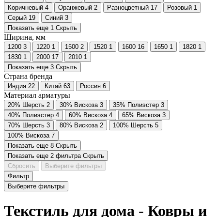
Коричневый
4
Оранжевый
2
Разноцветный
17
Розовый
1
Серый
19
Синий
3
Показать еще 1
Скрыть
Ширина, мм
1200
3
1220
1
1500
2
1520
1
1600
16
1650
1
1820
1
1830
1
2000
17
2010
1
Показать еще 3
Скрыть
Страна бренда
Индия
22
Китай
63
Россия
6
Материал арматуры
20% Шерсть
2
30% Вискоза
3
35% Полиэстер
3
40% Полиэстер
4
60% Вискоза
4
65% Вискоза
3
70% Шерсть
3
80% Вискоза
2
100% Шерсть
5
100% Вискоза
7
Показать еще 8
Скрыть
Показать еще 2 фильтра
Скрыть
Сбросить
Выберите фильтры
Фильтр
Выберите фильтры
Текстиль для дома - Ковры и