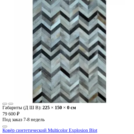
Габариты (Д Ш В):
225
×
150
×
0 cм
79 600 ₽
Под заказ 7-8 недель
Ковёр синтетический Multicolor Explosion Blot