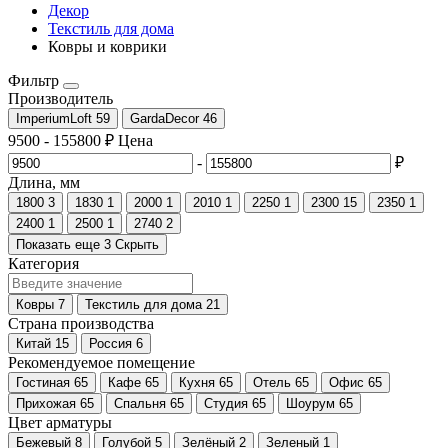
Декор
Текстиль для дома
Ковры и коврики
Фильтр
Производитель
ImperiumLoft
59
GardaDecor
46
9500
-
155800
₽
Цена
-
₽
Длина, мм
1800
3
1830
1
2000
1
2010
1
2250
1
2300
15
2350
1
2400
1
2500
1
2740
2
Показать еще 3
Скрыть
Категория
Ковры
7
Текстиль для дома
21
Страна производства
Китай
15
Россия
6
Рекомендуемое помещение
Гостиная
65
Кафе
65
Кухня
65
Отель
65
Офис
65
Прихожая
65
Спальня
65
Студия
65
Шоурум
65
Цвет арматуры
Бежевый
8
Голубой
5
Зелёный
2
Зеленый
1