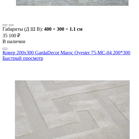
Габариты (Д Ш В):
400
×
300
×
1.1 cм
35 100 ₽
В наличии
Ковер 200х300 GardaDecor Maroc Oyester 75-MC-04 200*300
Быстрый просмотр