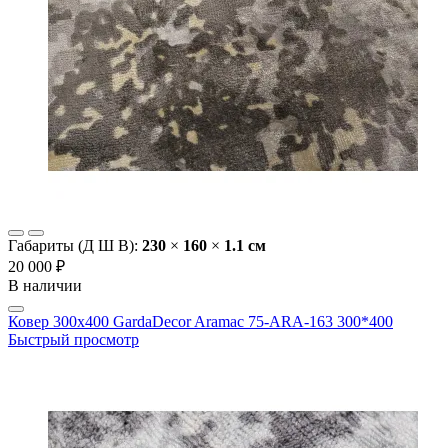
Габариты (Д Ш В):
230
×
160
×
1.1 cм
20 000 ₽
В наличии
Ковер 300х400 GardaDecor Aramac 75-ARA-163 300*400
Быстрый просмотр