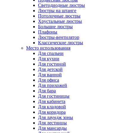
Светодиодные люстры
Люстры на штанге
Потолочные люстры
Хрустальные люстры
Большие люстры
Плафоны
Люстры-вентилятор
Классические люстры
Место использования
Для спальни
Для кухни
Для гостиной
Для детской
Для ванной
Для офиса
Для прихожей
Для бара
Для гостиницы
Для кабинета
Для кладовой
Для коридора
Для лаундж зоны
Для лестницы
Для мансарды