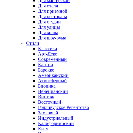
Для мастерской
Для отеля
Для приемной
Для ресторана
Для студии
Для улицы
Для холла
Для шоу-рума
Стили
Классика
Арт-Деко
Современный
Кантри
Барокко
Американский
Атмосферный
Бионика
Венецианский
Винтаж
Восточный
Голливудское Регентство
Замковый
Индустриальный
Калифорнийский
Китч