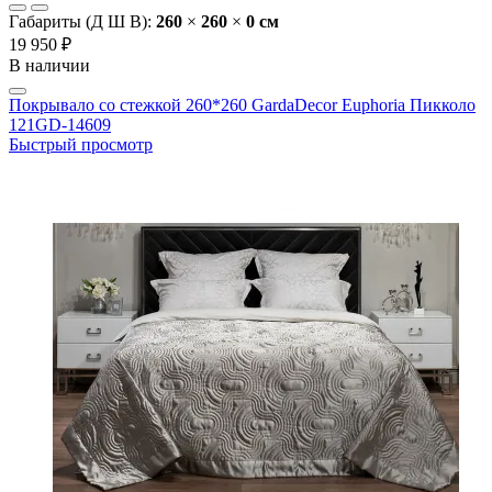
Габариты (Д Ш В):
260
×
260
×
0 cм
19 950 ₽
В наличии
Покрывало со стежкой 260*260 GardaDecor Euphoria Пикколо
121GD-14609
Быстрый просмотр