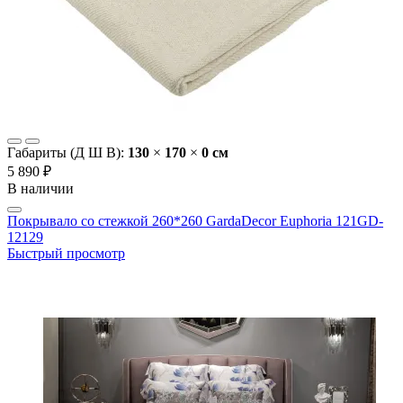
Габариты (Д Ш В):
130
×
170
×
0 cм
5 890 ₽
В наличии
Покрывало со стежкой 260*260 GardaDecor Euphoria 121GD-
12129
Быстрый просмотр