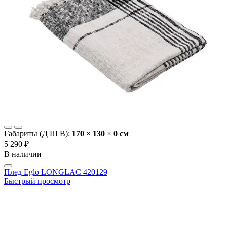
Габариты (Д Ш В):
170
×
130
×
0 cм
5 290 ₽
В наличии
Плед Eglo LONGLAC 420129
Быстрый просмотр