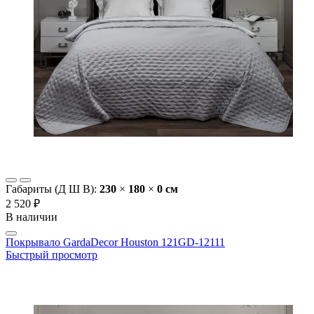
Габариты (Д Ш В):
230
×
180
×
0 cм
2 520 ₽
В наличии
Покрывало GardaDecor Houston 121GD-12111
Быстрый просмотр