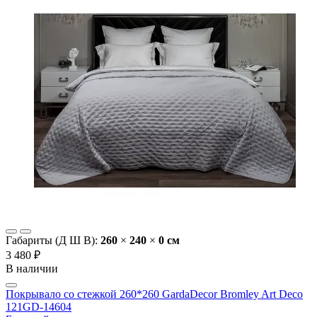
Габариты (Д Ш В):
260
×
240
×
0 cм
3 480 ₽
В наличии
Покрывало со стежкой 260*260 GardaDecor Bromley Art Deco
121GD-14604