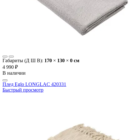
Габариты (Д Ш В):
170
×
130
×
0 cм
4 990 ₽
В наличии
Плед Eglo LONGLAC 420331
Быстрый просмотр