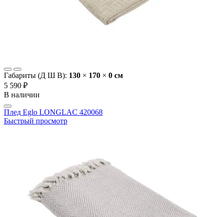
Габариты (Д Ш В):
130
×
170
×
0 cм
5 590 ₽
В наличии
Плед Eglo LONGLAC 420068
Быстрый просмотр