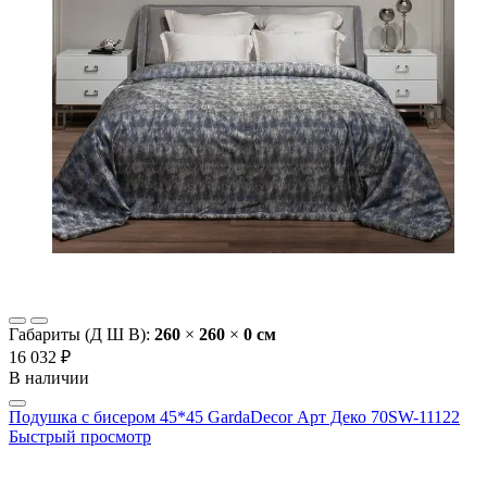
Габариты (Д Ш В):
260
×
260
×
0 cм
16 032 ₽
В наличии
Подушка с бисером 45*45 GardaDecor Арт Деко 70SW-11122
Быстрый просмотр