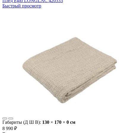
Плед Eglo LONGLAC 420333
Быстрый просмотр
Габариты (Д Ш В):
130
×
170
×
0 cм
8 990 ₽