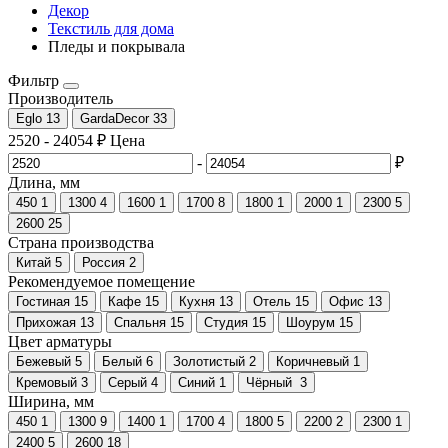
Декор
Текстиль для дома
Пледы и покрывала
Фильтр
Производитель
Eglo
13
GardaDecor
33
2520
-
24054
₽
Цена
-
₽
Длина, мм
450
1
1300
4
1600
1
1700
8
1800
1
2000
1
2300
5
2600
25
Страна производства
Китай
5
Россия
2
Рекомендуемое помещение
Гостиная
15
Кафе
15
Кухня
13
Отель
15
Офис
13
Прихожая
13
Спальня
15
Студия
15
Шоурум
15
Цвет арматуры
Бежевый
5
Белый
6
Золотистый
2
Коричневый
1
Кремовый
3
Серый
4
Синий
1
Чёрный
3
Ширина, мм
450
1
1300
9
1400
1
1700
4
1800
5
2200
2
2300
1
2400
5
2600
18