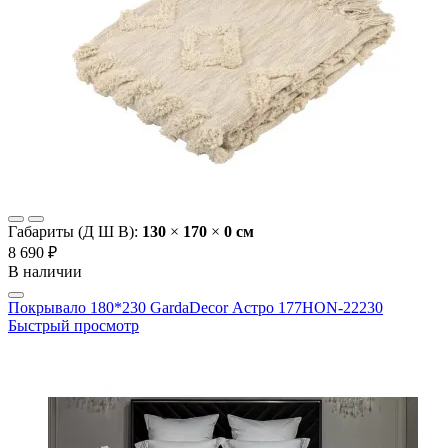
Габариты (Д Ш В):
130
×
170
×
0 cм
8 690 ₽
В наличии
Покрывало 180*230 GardaDecor Астро 177HON-22230
Быстрый просмотр