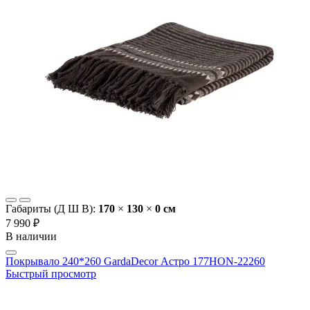
Габариты (Д Ш В):
170
×
130
×
0 cм
7 990 ₽
В наличии
Покрывало 240*260 GardaDecor Астро 177HON-22260
Быстрый просмотр