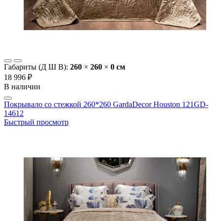
Габариты (Д Ш В):
260
×
260
×
0 cм
18 996 ₽
В наличии
Покрывало со стежкой 260*260 GardaDecor Houston 121GD-
14612
Быстрый просмотр