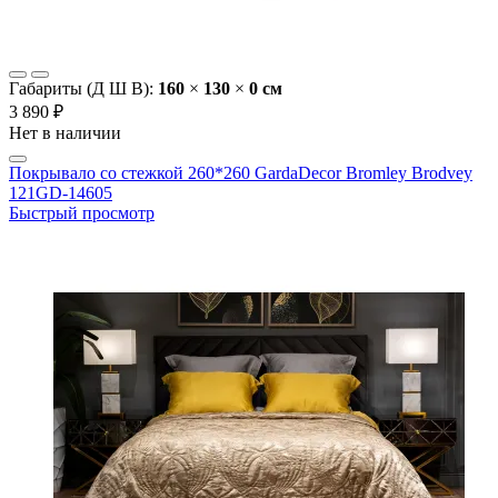
Габариты (Д Ш В):
160
×
130
×
0 cм
3 890 ₽
Нет в наличии
Покрывало со стежкой 260*260 GardaDecor Bromley Brodvey
121GD-14605
Быстрый просмотр