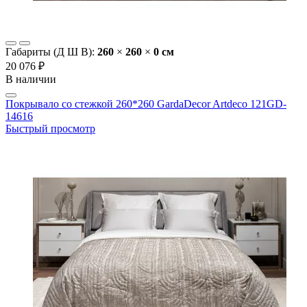
Габариты (Д Ш В):
260
×
260
×
0 cм
20 076 ₽
В наличии
Покрывало со стежкой 260*260 GardaDecor Artdeco 121GD-
14616
Быстрый просмотр