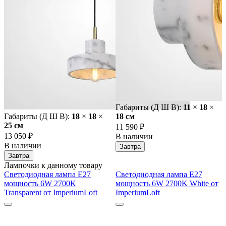
Габариты (Д Ш В):
11
×
18
×
Габариты (Д Ш В):
18
×
18
×
18 cм
25 cм
11 590 ₽
13 050 ₽
В наличии
В наличии
Завтра
Завтра
Лампочки к данному товару
Светодиодная лампа E27
Светодиодная лампа E27
мощность 6W 2700K
мощность 6W 2700K White от
Transparent от ImperiumLoft
ImperiumLoft