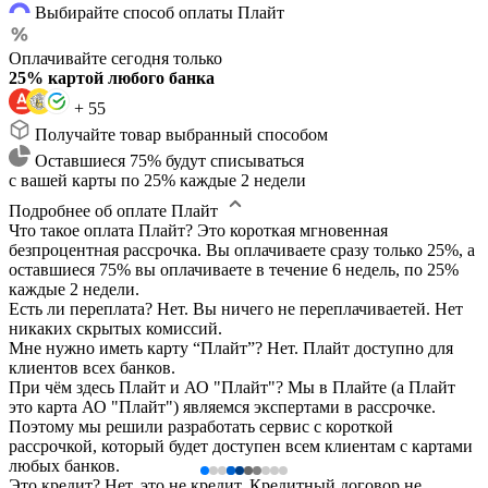
Выбирайте способ оплаты Плайт
Оплачивайте сегодня только
25% картой любого банка
+ 55
Получайте товар выбранный способом
Оставшиеся 75% будут списываться
с вашей карты по 25% каждые 2 недели
Подробнее об оплате Плайт
Что такое оплата Плайт?
Это короткая мгновенная
безпроцентная рассрочка. Вы оплачиваете сразу только 25%, а
оставшиеся 75% вы оплачиваете в течение 6 недель, по 25%
каждые 2 недели.
Есть ли переплата?
Нет. Вы ничего не переплачиваетей. Нет
никаких скрытых комиссий.
Мне нужно иметь карту “Плайт”?
Нет. Плайт доступно для
клиентов всех банков.
При чём здесь Плайт и АО "Плайт"?
Мы в Плайте (а Плайт
это карта АО "Плайт") являемся экспертами в рассрочке.
Поэтому мы решили разработать сервис с короткой
рассрочкой, который будет доступен всем клиентам с картами
любых банков.
Это кредит?
Нет, это не кредит. Кредитный договор не