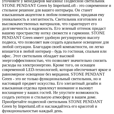
уточняйте у менеджеров магазина! Подвесной светильник
STONE PENDANT Green by ImperiumLoft - это современное и
стильное решение для вашего интерьера. Он станет
изысканным акцентом в любом помещении, придавая ему
уникальность и элегантность. Светильник изготовлен из
высококачественных материалов, что гарантирует его
долговечность и надежность. Его зеленый оттенок придаст
вашему пространству нотку свежести и гармонии. STONE
PENDANT Green имеет удобную регулируемую высоту
подвеса, что позволяет вам создать идеальное освещение для
любой ситуации. Благодаря своей компактности, он легко
впишется в любой интерьер - будь то гостиная, спальня или
офис. Этот светильник обладает высокой
энергоэффективностью, что позволяет значительно снизить
расходы на электроэнергию. Кроме того, он оснащен
современной LED-технологией, которая обеспечивает яркое и
равномерное освещение без мерцания. STОNE PENDANT
Green - это не только функциональный светильник, но и
настоящий предмет искусства. Его элегантный дизайн и
изысканная отделка привлекут внимание и вызовут
восхищение у ваших гостей. Не упустите возможность
создать уютную и стильную атмосферу в вашем доме.
Приобретайте подвесной светильник STONE PENDANT
Green by ImperiumLoft и наслаждайтесь его красотой и
функциональностью каждый день.