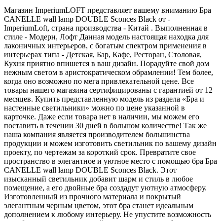
Магазин ImperiumLOFT представляет вашему вниманию Бра
CANELLE wall lamp DOUBLE Sconces Black от -
ImperiumLoft, страна производства - Китай . Выполненная в
стиле - Модерн, Лофт Данная модель настоящая находка для
лаконичных интерьеров, с богатым спектром применения в
интерьерах типа - Детская, Бар, Кафе, Ресторан, Столовая,
Кухня приятно впишется в ваш дизайн. Порадуйте свой дом
нежным светом в аристократическом обрамлении! Тем более,
когда оно возможно по мега привлекательной цене. Все
товары нашего магазина сертифицированы с гарантией от 12
месяцев. Купить представленную модель из раздела «Бра и
настенные светильники» можно по цене указанной в
карточке. Даже если товара нет в наличии, мы можем его
поставить в течении 30 дней в большом количестве! Так же
наша компания является производителем большинства
продукции и можем изготовить светильник по вашему дизайн
проекту, по чертежам за короткий срок. Превратите свое
пространство в элегантное и уютное место с помощью бра Бра
CANELLE wall lamp DOUBLE Sconces Black. Этот
изысканный светильник добавит шарм и стиль в любое
помещение, а его двойные бра создадут уютную атмосферу.
Изготовленный из прочного материала и покрытый
элегантным черным цветом, этот бра станет идеальным
дополнением к любому интерьеру. Не упустите возможность