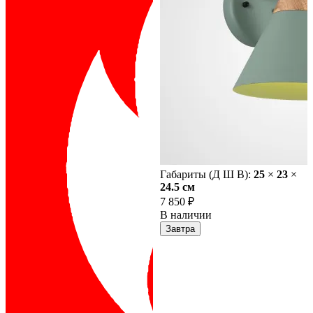
Габариты (Д Ш В):
25
×
23
×
24.5 cм
7 850 ₽
В наличии
Завтра