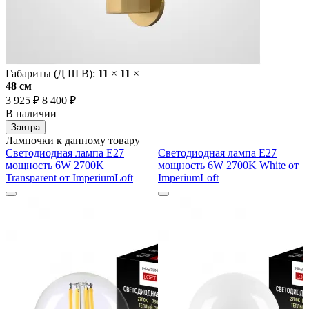
Габариты (Д Ш В):
11
×
11
×
48 cм
3 925 ₽
8 400 ₽
В наличии
Завтра
Лампочки к данному товару
Светодиодная лампа E27
Светодиодная лампа E27
мощность 6W 2700K
мощность 6W 2700K White от
Transparent от ImperiumLoft
ImperiumLoft