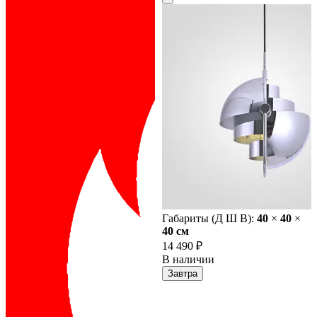
Габариты (Д Ш В):
40
×
40
×
40 cм
14 490 ₽
В наличии
Завтра