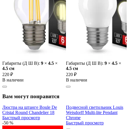
Габариты (Д Ш В):
9
×
4.5
×
Габариты (Д Ш В):
9
×
4.5
×
4.5 cм
4.5 cм
220 ₽
220 ₽
В наличии
В наличии
Вам могут понравится
Люстра на штанге Boule De
Подвесной светильник Louis
Cristal Round Chandelier 18
Weisdorff Multi-lite Pendant
Быстрый просмотр
Chrome
-50 %
Быстрый просмотр