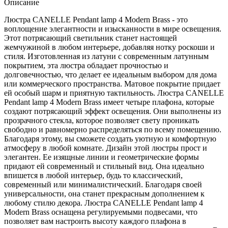
Описание
Люстра CANELLE Pendant lamp 4 Modern Brass - это
воплощение элегантности и изысканности в мире освещения.
Этот потрясающий светильник станет настоящей
жемчужиной в любом интерьере, добавляя нотку роскоши и
стиля. Изготовленная из латуни с современным латунным
покрытием, эта люстра обладает прочностью и
долговечностью, что делает ее идеальным выбором для дома
или коммерческого пространства. Матовое покрытие придает
ей особый шарм и приятную тактильность. Люстра CANELLE
Pendant lamp 4 Modern Brass имеет четыре плафона, которые
создают потрясающий эффект освещения. Они выполнены из
прозрачного стекла, которое позволяет свету проникать
свободно и равномерно распределяться по всему помещению.
Благодаря этому, вы сможете создать уютную и комфортную
атмосферу в любой комнате. Дизайн этой люстры прост и
элегантен. Ее изящные линии и геометрические формы
придают ей современный и стильный вид. Она идеально
впишется в любой интерьер, будь то классический,
современный или минималистический. Благодаря своей
универсальности, она станет прекрасным дополнением к
любому стилю декора. Люстра CANELLE Pendant lamp 4
Modern Brass оснащена регулируемыми подвесами, что
позволяет вам настроить высоту каждого плафона в