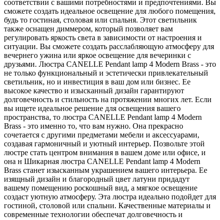
соответствии с вашими потребностями и предпочтениями. Вы
сможете создать идеальное освещение для любого помещения,
будь то гостиная, столовая или спальня. Этот светильник
также оснащен диммером, который позволяет вам
регулировать яркость света в зависимости от настроения и
ситуации. Вы сможете создать расслабляющую атмосферу для
вечернего ужина или яркое освещение для вечеринки с
друзьями. Люстра CANELLE Pendant lamp 4 Modern Brass - это
не только функциональный и эстетически привлекательный
светильник, но и инвестиция в ваш дом или бизнес. Ее
высокое качество и изысканный дизайн гарантируют
долговечность и стильность на протяжении многих лет. Если
вы ищете идеальное решение для освещения вашего
пространства, то люстра CANELLE Pendant lamp 4 Modern
Brass - это именно то, что вам нужно. Она прекрасно
сочетается с другими предметами мебели и аксессуарами,
создавая гармоничный и уютный интерьер. Позвольте этой
люстре стать центром внимания в вашем доме или офисе, и
она н Шикарная люстра CANELLE Pendant lamp 4 Modern
Brass станет изысканным украшением вашего интерьера. Ее
изящный дизайн и благородный цвет латуни придадут
вашему помещению роскошный вид, а мягкое освещение
создаст уютную атмосферу. Эта люстра идеально подойдет для
гостиной, столовой или спальни. Качественные материалы и
современные технологии обеспечат долговечность и