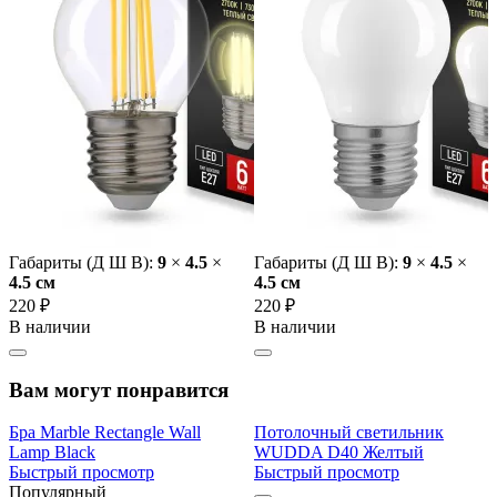
Габариты (Д Ш В):
9
×
4.5
×
Габариты (Д Ш В):
9
×
4.5
×
4.5 cм
4.5 cм
220 ₽
220 ₽
В наличии
В наличии
Вам могут понравится
Бра Marble Rectangle Wall
Потолочный светильник
Lamp Black
WUDDA D40 Желтый
Быстрый просмотр
Быстрый просмотр
Популярный