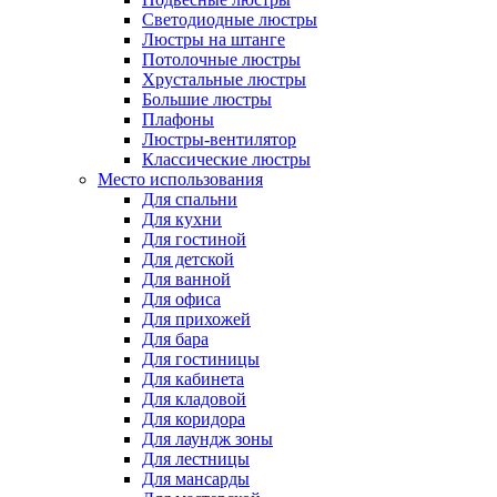
Светодиодные люстры
Люстры на штанге
Потолочные люстры
Хрустальные люстры
Большие люстры
Плафоны
Люстры-вентилятор
Классические люстры
Место использования
Для спальни
Для кухни
Для гостиной
Для детской
Для ванной
Для офиса
Для прихожей
Для бара
Для гостиницы
Для кабинета
Для кладовой
Для коридора
Для лаундж зоны
Для лестницы
Для мансарды