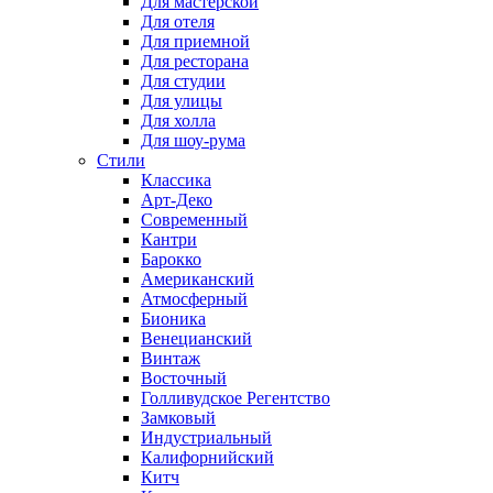
Для мастерской
Для отеля
Для приемной
Для ресторана
Для студии
Для улицы
Для холла
Для шоу-рума
Стили
Классика
Арт-Деко
Современный
Кантри
Барокко
Американский
Атмосферный
Бионика
Венецианский
Винтаж
Восточный
Голливудское Регентство
Замковый
Индустриальный
Калифорнийский
Китч