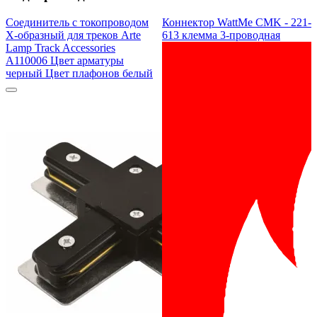
Соединитель с токопроводом
Коннектор WattMe CMK - 221-
X-образный для треков Arte
613 клемма 3-проводная
Lamp Track Accessories
A110006 Цвет арматуры
черный Цвет плафонов белый