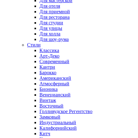
Для мастерской
Для отеля
Для приемной
Для ресторана
Для студии
Для улицы
Для холла
Для шоу-рума
Стили
Классика
Арт-Деко
Современный
Кантри
Барокко
Американский
Атмосферный
Бионика
Венецианский
Винтаж
Восточный
Голливудское Регентство
Замковый
Индустриальный
Калифорнийский
Китч