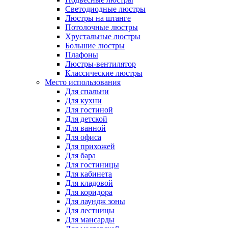
Светодиодные люстры
Люстры на штанге
Потолочные люстры
Хрустальные люстры
Большие люстры
Плафоны
Люстры-вентилятор
Классические люстры
Место использования
Для спальни
Для кухни
Для гостиной
Для детской
Для ванной
Для офиса
Для прихожей
Для бара
Для гостиницы
Для кабинета
Для кладовой
Для коридора
Для лаундж зоны
Для лестницы
Для мансарды