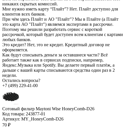
никаких скрытых комиссий.
Мне нужно иметь карту “Плайт”?
Нет. Плайт доступно для
клиентов всех банков.
При чём здесь Плайт и АО "Плайт"?
Мы в Плайте (а Плайт
это карта АО "Плайт") являемся экспертами в рассрочке.
Поэтому мы решили разработать сервис с короткой
рассрочкой, который будет доступен всем клиентам с картами
любых банков.
Это кредит?
Нет, это не кредит. Кредитный договор не
оформляется.
Как будут списывать деньги за оставшиеся части?
Всё
работает также как в сервисах подписки, например,
Яндекс.Музыка или Spotify. Вы делаете первый платёж, а
дальше с вашей карты списываются средства один раз в 2
недели.
Остались вопросы?
+7 (499) 229-41-00
Сотовый фильтр Maytoni Wise HoneyComb-D26
Код товара:
243877-01
Артикул:
MY_HoneyComb-D26
70 ₽