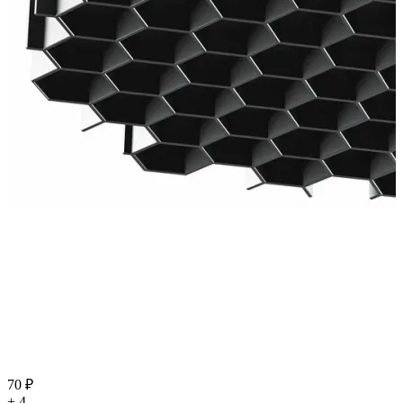
70 ₽
+ 4