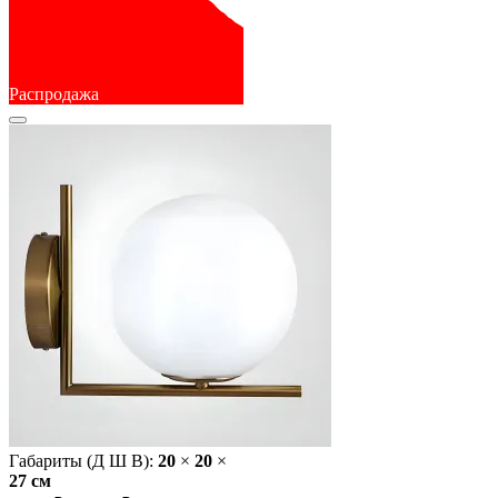
Распродажа
Габариты (Д Ш В):
20
×
20
×
27 cм