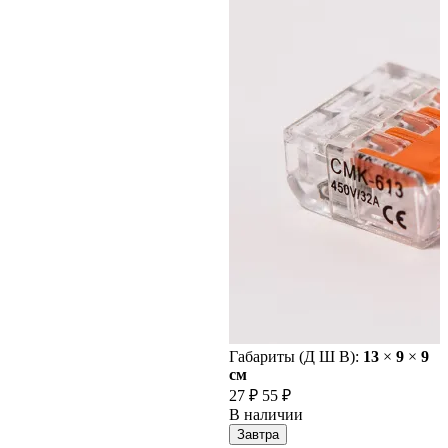
Габариты (Д Ш В):
13
×
9
×
9
cм
27 ₽
55 ₽
В наличии
Завтра