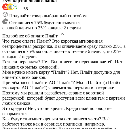
25% картой любого банка
+ 55
Получайте товар выбранный способом
Оставшиеся 75% будут списываться
с вашей карты по 25% каждые 2 недели
Подробнее об оплате Плайт
Что такое оплата Плайт?
Это короткая мгновенная
безпроцентная рассрочка. Вы оплачиваете сразу только 25%, а
оставшиеся 75% вы оплачиваете в течение 6 недель, по 25%
каждые 2 недели.
Есть ли переплата?
Нет. Вы ничего не переплачиваетей. Нет
никаких скрытых комиссий.
Мне нужно иметь карту “Плайт”?
Нет. Плайт доступно для
клиентов всех банков.
При чём здесь Плайт и АО "Плайт"?
Мы в Плайте (а Плайт
это карта АО "Плайт") являемся экспертами в рассрочке.
Поэтому мы решили разработать сервис с короткой
рассрочкой, который будет доступен всем клиентам с картами
любых банков.
Это кредит?
Нет, это не кредит. Кредитный договор не
оформляется.
Как будут списывать деньги за оставшиеся части?
Всё
работает также как в сервисах подписки, например,