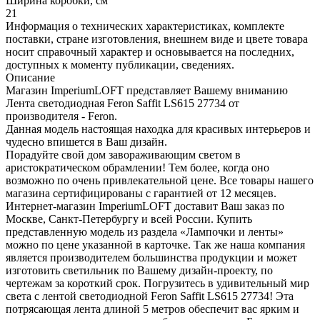
Ширина коробки, см
21
Информация о технических характеристиках, комплекте
поставки, стране изготовления, внешнем виде и цвете товара
носит справочный характер и основывается на последних,
доступных к моменту публикации, сведениях.
Описание
Магазин ImperiumLOFT представляет Вашему вниманию
Лента светодиодная Feron Saffit LS615 27734 от
производителя - Feron.
Данная модель настоящая находка для красивых интерьеров и
чудесно впишется в Ваш дизайн.
Порадуйте свой дом завораживающим светом в
аристократическом обрамлении! Тем более, когда оно
возможно по очень привлекательной цене. Все товары нашего
магазина сертифицированы с гарантией от 12 месяцев.
Интернет-магазин ImperiumLOFT доставит Ваш заказ по
Москве, Санкт-Петербургу и всей России. Купить
представленную модель из раздела «Лампочки и ленты»
можно по цене указанной в карточке. Так же наша компания
является производителем большинства продукции и может
изготовить светильник по Вашему дизайн-проекту, по
чертежам за короткий срок. Погрузитесь в удивительный мир
света с лентой светодиодной Feron Saffit LS615 27734! Эта
потрясающая лента длиной 5 метров обеспечит вас ярким и