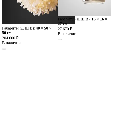
Габариты (Д Ш В):
16
×
16
×
27 cм
Габариты (Д Ш В):
40
×
50
×
27 670 ₽
50 cм
В наличии
204 600 ₽
В наличии