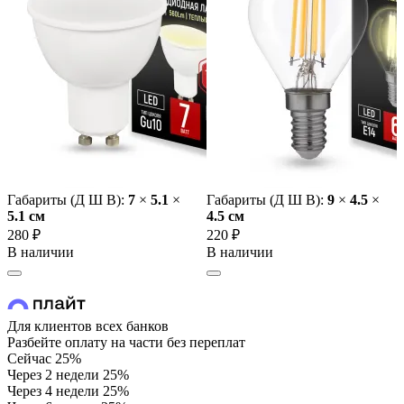
Габариты (Д Ш В):
7
×
5.1
×
Габариты (Д Ш В):
9
×
4.5
×
5.1 cм
4.5 cм
280 ₽
220 ₽
В наличии
В наличии
Для клиентов всех банков
Разбейте оплату на части без переплат
Сейчас
25%
Через 2 недели
25%
Через 4 недели
25%