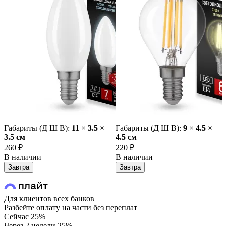
Габариты (Д Ш В):
11
×
3.5
×
Габариты (Д Ш В):
9
×
4.5
×
3.5 cм
4.5 cм
260 ₽
220 ₽
В наличии
В наличии
Завтра
Завтра
Для клиентов всех банков
Разбейте оплату на части без переплат
Сейчас
25%
Через 2 недели
25%