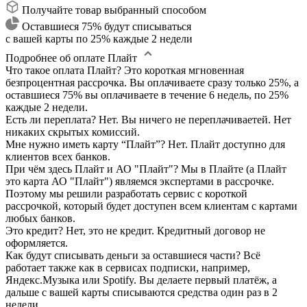
Получайте товар выбранный способом
Оставшиеся 75% будут списываться
с вашей карты по 25% каждые 2 недели
Подробнее об оплате Плайт
Что такое оплата Плайт?
Это короткая мгновенная
безпроцентная рассрочка. Вы оплачиваете сразу только 25%, а
оставшиеся 75% вы оплачиваете в течение 6 недель, по 25%
каждые 2 недели.
Есть ли переплата?
Нет. Вы ничего не переплачиваетей. Нет
никаких скрытых комиссий.
Мне нужно иметь карту “Плайт”?
Нет. Плайт доступно для
клиентов всех банков.
При чём здесь Плайт и АО "Плайт"?
Мы в Плайте (а Плайт
это карта АО "Плайт") являемся экспертами в рассрочке.
Поэтому мы решили разработать сервис с короткой
рассрочкой, который будет доступен всем клиентам с картами
любых банков.
Это кредит?
Нет, это не кредит. Кредитный договор не
оформляется.
Как будут списывать деньги за оставшиеся части?
Всё
работает также как в сервисах подписки, например,
Яндекс.Музыка или Spotify. Вы делаете первый платёж, а
дальше с вашей карты списываются средства один раз в 2
недели.