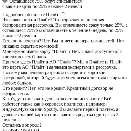
Оставшиеся 75% будут списываться
с вашей карты по 25% каждые 2 недели
Подробнее об оплате Плайт
Что такое оплата Плайт?
Это короткая мгновенная
безпроцентная рассрочка. Вы оплачиваете сразу только 25%, а
оставшиеся 75% вы оплачиваете в течение 6 недель, по 25%
каждые 2 недели.
Есть ли переплата?
Нет. Вы ничего не переплачиваетей. Нет
никаких скрытых комиссий.
Мне нужно иметь карту “Плайт”?
Нет. Плайт доступно для
клиентов всех банков.
При чём здесь Плайт и АО "Плайт"?
Мы в Плайте (а Плайт
это карта АО "Плайт") являемся экспертами в рассрочке.
Поэтому мы решили разработать сервис с короткой
рассрочкой, который будет доступен всем клиентам с картами
любых банков.
Это кредит?
Нет, это не кредит. Кредитный договор не
оформляется.
Как будут списывать деньги за оставшиеся части?
Всё
работает также как в сервисах подписки, например,
Яндекс.Музыка или Spotify. Вы делаете первый платёж, а
дальше с вашей карты списываются средства один раз в 2
недели.
Остались вопросы?
+7 (499) 229-41-00