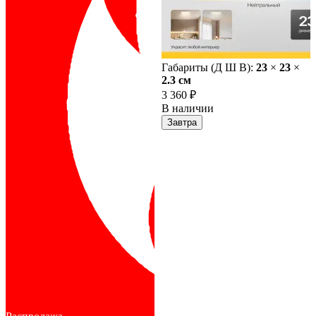
Габариты (Д Ш В):
23
×
23
×
2.3 cм
3 360 ₽
В наличии
Завтра