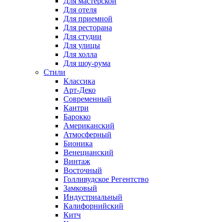
Для мастерской
Для отеля
Для приемной
Для ресторана
Для студии
Для улицы
Для холла
Для шоу-рума
Стили
Классика
Арт-Деко
Современный
Кантри
Барокко
Американский
Атмосферный
Бионика
Венецианский
Винтаж
Восточный
Голливудское Регентство
Замковый
Индустриальный
Калифорнийский
Китч