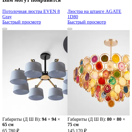
Потолочная люстра EVEN 8
Люстра на штанге AGATE
Gray
1D80
Быстрый просмотр
Быстрый просмотр
Габариты (Д Ш В):
94
×
94
×
Габариты (Д Ш В):
80
×
80
×
65 cм
75 cм
65 780 ₽
145 170 ₽