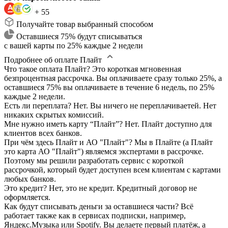
+ 55
Получайте товар выбранный способом
Оставшиеся 75% будут списываться
с вашей карты по 25% каждые 2 недели
Подробнее об оплате Плайт
Что такое оплата Плайт?
Это короткая мгновенная
безпроцентная рассрочка. Вы оплачиваете сразу только 25%, а
оставшиеся 75% вы оплачиваете в течение 6 недель, по 25%
каждые 2 недели.
Есть ли переплата?
Нет. Вы ничего не переплачиваетей. Нет
никаких скрытых комиссий.
Мне нужно иметь карту “Плайт”?
Нет. Плайт доступно для
клиентов всех банков.
При чём здесь Плайт и АО "Плайт"?
Мы в Плайте (а Плайт
это карта АО "Плайт") являемся экспертами в рассрочке.
Поэтому мы решили разработать сервис с короткой
рассрочкой, который будет доступен всем клиентам с картами
любых банков.
Это кредит?
Нет, это не кредит. Кредитный договор не
оформляется.
Как будут списывать деньги за оставшиеся части?
Всё
работает также как в сервисах подписки, например,
Яндекс.Музыка или Spotify. Вы делаете первый платёж, а