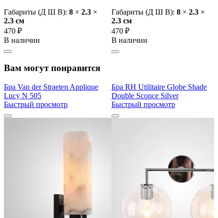
Габариты (Д Ш В):
8
×
2.3
×
Габариты (Д Ш В):
8
×
2.3
×
2.3 cм
2.3 cм
470 ₽
470 ₽
В наличии
В наличии
Вам могут понравится
Бра Van der Straeten Applique
Бра RH Utilitaire Globe Shade
Lucy N 505
Double Sconce Silver
Быстрый просмотр
Быстрый просмотр