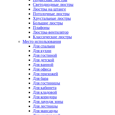
Светодиодные люстры
Люстры на штанге
Потолочные люстры
Хрустальные люстры
Большие люстры
Плафоны
Люстры-вентилятор
Классические люстры
Место использования
Для спальни
Для кухни
Для гостиной
Для детской
Для ванной
Для офиса
Для прихожей
Для бара
Для гостиницы
Для кабинета
Для кладовой
Для коридора
Для лаундж зоны
Для лестницы
Для мансарды