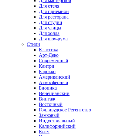
Для мастерской
Для отеля
Для приемной
Для ресторана
Для студии
Для улицы
Для холла
Для шоу-рума
Стили
Классика
Арт-Деко
Современный
Кантри
Барокко
Американский
Атмосферный
Бионика
Венецианский
Винтаж
Восточный
Голливудское Регентство
Замковый
Индустриальный
Калифорнийский
Китч