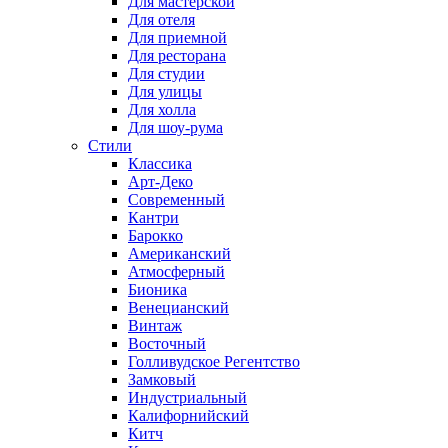
Для мастерской
Для отеля
Для приемной
Для ресторана
Для студии
Для улицы
Для холла
Для шоу-рума
Стили
Классика
Арт-Деко
Современный
Кантри
Барокко
Американский
Атмосферный
Бионика
Венецианский
Винтаж
Восточный
Голливудское Регентство
Замковый
Индустриальный
Калифорнийский
Китч