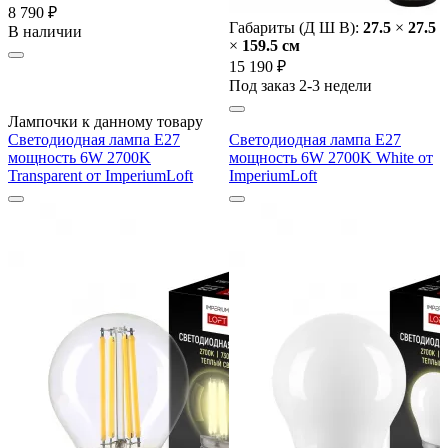
8 790 ₽
Габариты (Д Ш В):
27.5
×
27.5
В наличии
×
159.5 cм
15 190 ₽
Под заказ 2-3 недели
Лампочки к данному товару
Светодиодная лампа E27
Светодиодная лампа E27
мощность 6W 2700K
мощность 6W 2700K White от
Transparent от ImperiumLoft
ImperiumLoft