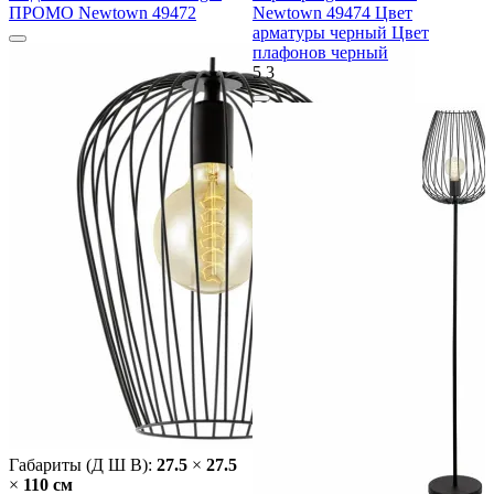
ПРОМО Newtown 49472
Newtown 49474 Цвет
арматуры черный Цвет
плафонов черный
5
3
Габариты (Д Ш В):
27.5
×
27.5
×
110 cм