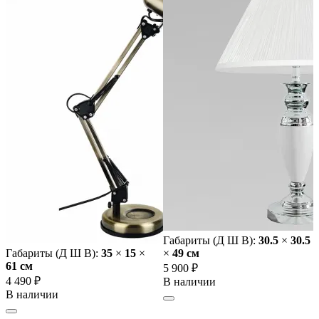
Габариты (Д Ш В):
30.5
×
30.5
Габариты (Д Ш В):
35
×
15
×
×
49 cм
61 cм
5 900 ₽
4 490 ₽
В наличии
В наличии