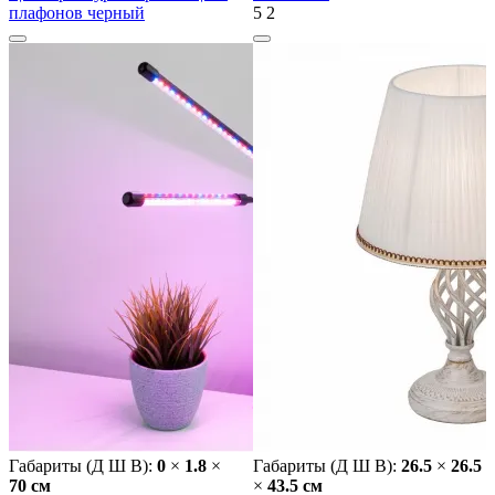
плафонов черный
5
2
Габариты (Д Ш В):
0
×
1.8
×
Габариты (Д Ш В):
26.5
×
26.5
70 cм
×
43.5 cм