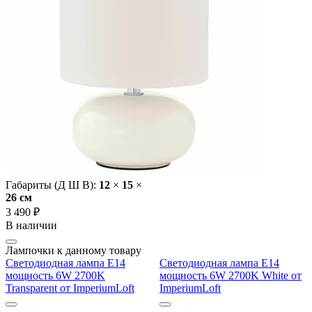
Габариты (Д Ш В):
12
×
15
×
26 cм
3 490 ₽
В наличии
Лампочки к данному товару
Светодиодная лампа E14
Светодиодная лампа E14
мощность 6W 2700K
мощность 6W 2700K White от
Transparent от ImperiumLoft
ImperiumLoft