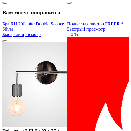
Вам могут понравится
Бра RH Utilitaire Double Sconce
Подвесная люстра FREER S
Silver
Быстрый просмотр
Быстрый просмотр
-50 %
Габариты (Д Ш В):
23
×
27
×