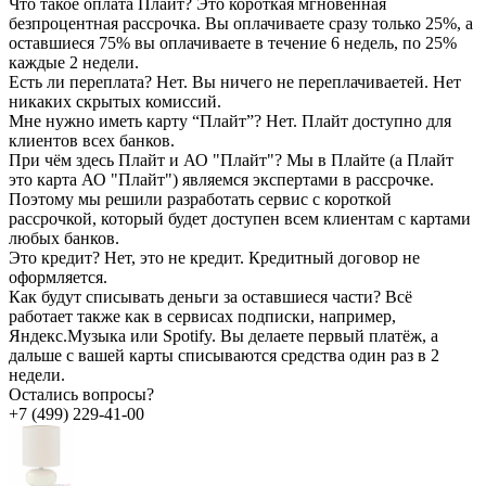
Что такое оплата Плайт?
Это короткая мгновенная
безпроцентная рассрочка. Вы оплачиваете сразу только 25%, а
оставшиеся 75% вы оплачиваете в течение 6 недель, по 25%
каждые 2 недели.
Есть ли переплата?
Нет. Вы ничего не переплачиваетей. Нет
никаких скрытых комиссий.
Мне нужно иметь карту “Плайт”?
Нет. Плайт доступно для
клиентов всех банков.
При чём здесь Плайт и АО "Плайт"?
Мы в Плайте (а Плайт
это карта АО "Плайт") являемся экспертами в рассрочке.
Поэтому мы решили разработать сервис с короткой
рассрочкой, который будет доступен всем клиентам с картами
любых банков.
Это кредит?
Нет, это не кредит. Кредитный договор не
оформляется.
Как будут списывать деньги за оставшиеся части?
Всё
работает также как в сервисах подписки, например,
Яндекс.Музыка или Spotify. Вы делаете первый платёж, а
дальше с вашей карты списываются средства один раз в 2
недели.
Остались вопросы?
+7 (499) 229-41-00