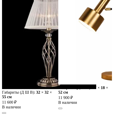
Габариты (Д Ш В):
37
×
18
×
Габариты (Д Ш В):
32
×
32
×
52 cм
55 cм
11 900 ₽
11 600 ₽
В наличии
В наличии