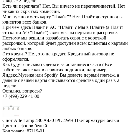
каждые 2 недели.
Есть ли переплата?
Нет. Вы ничего не переплачиваетей. Нет
никаких скрытых комиссий.
Мне нужно иметь карту “Плайт”?
Нет. Плайт доступно для
клиентов всех банков.
При чём здесь Плайт и АО "Плайт"?
Мы в Плайте (а Плайт
это карта АО "Плайт") являемся экспертами в рассрочке.
Поэтому мы решили разработать сервис с короткой
рассрочкой, который будет доступен всем клиентам с картами
любых банков.
Это кредит?
Нет, это не кредит. Кредитный договор не
оформляется.
Как будут списывать деньги за оставшиеся части?
Всё
работает также как в сервисах подписки, например,
Яндекс.Музыка или Spotify. Вы делаете первый платёж, а
дальше с вашей карты списываются средства один раз в 2
недели.
Остались вопросы?
+7 (499) 229-41-00
Спот Arte Lamp 430 A4301PL-4WH Цвет арматуры белый
Цвет плафонов белый
Код товара:
87119-01