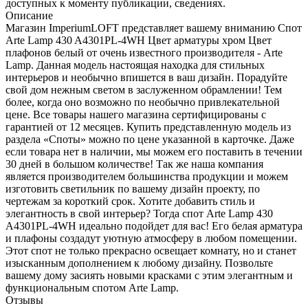
доступных к моменту публикации, сведениях.
Описание
Магазин ImperiumLOFT представляет вашему вниманию Спот
Arte Lamp 430 A4301PL-4WH Цвет арматуры хром Цвет
плафонов белый от очень известного производителя - Arte
Lamp. Данная модель настоящая находка для стильных
интерьеров и необычно впишется в ваш дизайн. Порадуйте
свой дом нежным светом в заслуженном обрамлении! Тем
более, когда оно возможно по необычно привлекательной
цене. Все товары нашего магазина сертифицированы с
гарантией от 12 месяцев. Купить представленную модель из
раздела «Споты» можно по цене указанной в карточке. Даже
если товара нет в наличии, мы можем его поставить в течении
30 дней в большом количестве! Так же наша компания
является производителем большинства продукции и можем
изготовить светильник по вашему дизайн проекту, по
чертежам за короткий срок. Хотите добавить стиль и
элегантность в свой интерьер? Тогда спот Arte Lamp 430
A4301PL-4WH идеально подойдет для вас! Его белая арматура
и плафоны создадут уютную атмосферу в любом помещении.
Этот спот не только прекрасно освещает комнату, но и станет
изысканным дополнением к любому дизайну. Позвольте
вашему дому засиять новыми красками с этим элегантным и
функциональным спотом Arte Lamp.
Отзывы