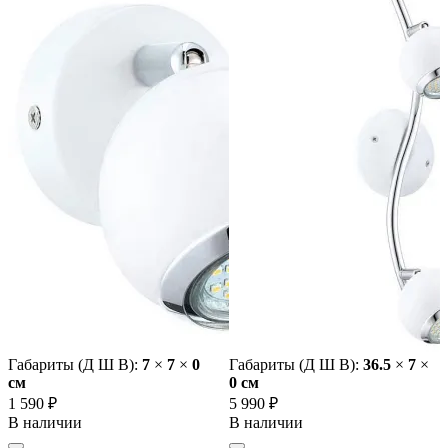
Габариты (Д Ш В):
7
×
7
×
0
Габариты (Д Ш В):
36.5
×
7
×
cм
0 cм
1 590 ₽
5 990 ₽
В наличии
В наличии