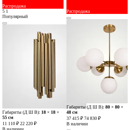
Распродажа
5
1
Распродажа
Популярный
Габариты (Д Ш В):
80
×
80
×
Габариты (Д Ш В):
18
×
18
×
48 cм
55 cм
37 415 ₽
74 830 ₽
11 110 ₽
22 220 ₽
В наличии
В наличии