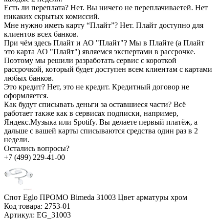
Есть ли переплата?
Нет. Вы ничего не переплачиваетей. Нет
никаких скрытых комиссий.
Мне нужно иметь карту “Плайт”?
Нет. Плайт доступно для
клиентов всех банков.
При чём здесь Плайт и АО "Плайт"?
Мы в Плайте (а Плайт
это карта АО "Плайт") являемся экспертами в рассрочке.
Поэтому мы решили разработать сервис с короткой
рассрочкой, который будет доступен всем клиентам с картами
любых банков.
Это кредит?
Нет, это не кредит. Кредитный договор не
оформляется.
Как будут списывать деньги за оставшиеся части?
Всё
работает также как в сервисах подписки, например,
Яндекс.Музыка или Spotify. Вы делаете первый платёж, а
дальше с вашей карты списываются средства один раз в 2
недели.
Остались вопросы?
+7 (499) 229-41-00
Спот Eglo ПРОМО Bimeda 31003 Цвет арматуры хром
Код товара:
2753-01
Артикул:
EG_31003