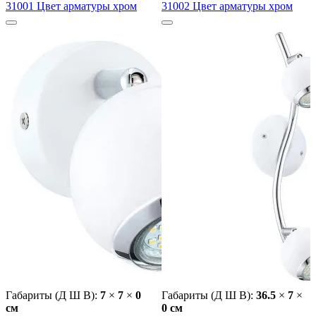
31001 Цвет арматуры хром
31002 Цвет арматуры хром
Габариты (Д Ш В):
7
×
7
×
0
Габариты (Д Ш В):
36.5
×
7
×
cм
0 cм