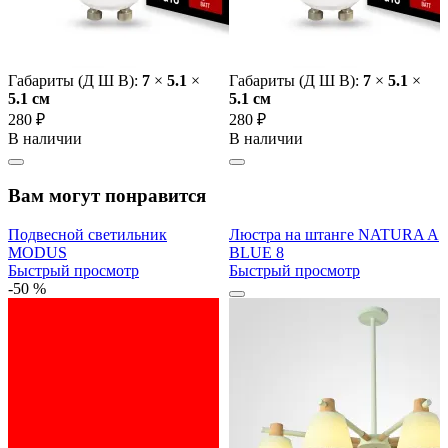
Габариты (Д Ш В):
7
×
5.1
×
Габариты (Д Ш В):
7
×
5.1
×
5.1 cм
5.1 cм
280 ₽
280 ₽
В наличии
В наличии
Вам могут понравится
Подвесной светильник
Люстра на штанге NATURA A
MODUS
BLUE 8
Быстрый просмотр
Быстрый просмотр
-50 %