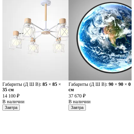
Габариты (Д Ш В):
85
×
85
×
Габариты (Д Ш В):
90
×
90
×
0
35 cм
cм
14 100 ₽
37 670 ₽
В наличии
В наличии
Завтра
Завтра