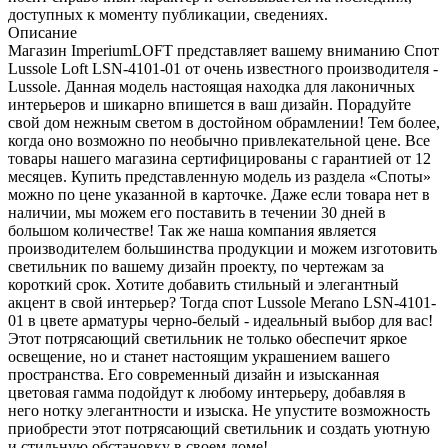
доступных к моменту публикации, сведениях.
Описание
Магазин ImperiumLOFT представляет вашему вниманию Спот
Lussole Loft LSN-4101-01 от очень известного производителя -
Lussole. Данная модель настоящая находка для лаконичных
интерьеров и шикарно впишется в ваш дизайн. Порадуйте
свой дом нежным светом в достойном обрамлении! Тем более,
когда оно возможно по необычно привлекательной цене. Все
товары нашего магазина сертифицированы с гарантией от 12
месяцев. Купить представленную модель из раздела «Споты»
можно по цене указанной в карточке. Даже если товара нет в
наличии, мы можем его поставить в течении 30 дней в
большом количестве! Так же наша компания является
производителем большинства продукции и можем изготовить
светильник по вашему дизайн проекту, по чертежам за
короткий срок. Хотите добавить стильный и элегантный
акцент в свой интерьер? Тогда спот Lussole Merano LSN-4101-
01 в цвете арматуры черно-белый - идеальный выбор для вас!
Этот потрясающий светильник не только обеспечит яркое
освещение, но и станет настоящим украшением вашего
пространства. Его современный дизайн и изысканная
цветовая гамма подойдут к любому интерьеру, добавляя в
него нотку элегантности и изыска. Не упустите возможность
приобрести этот потрясающий светильник и создать уютную
и стильную обстановку в своем доме!