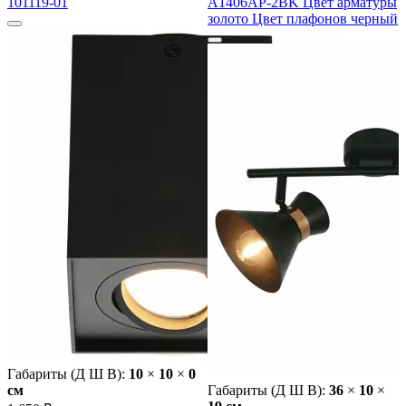
101119-01
A1406AP-2BK Цвет арматуры
золото Цвет плафонов черный
Габариты (Д Ш В):
10
×
10
×
0
cм
Габариты (Д Ш В):
36
×
10
×