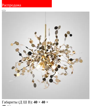
Распродажа
Габариты (Д Ш В):
40
×
40
×