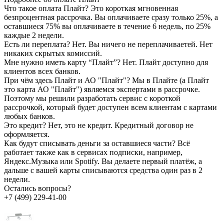
Что такое оплата Плайт?
Это короткая мгновенная
безпроцентная рассрочка. Вы оплачиваете сразу только 25%, а
оставшиеся 75% вы оплачиваете в течение 6 недель, по 25%
каждые 2 недели.
Есть ли переплата?
Нет. Вы ничего не переплачиваетей. Нет
никаких скрытых комиссий.
Мне нужно иметь карту “Плайт”?
Нет. Плайт доступно для
клиентов всех банков.
При чём здесь Плайт и АО "Плайт"?
Мы в Плайте (а Плайт
это карта АО "Плайт") являемся экспертами в рассрочке.
Поэтому мы решили разработать сервис с короткой
рассрочкой, который будет доступен всем клиентам с картами
любых банков.
Это кредит?
Нет, это не кредит. Кредитный договор не
оформляется.
Как будут списывать деньги за оставшиеся части?
Всё
работает также как в сервисах подписки, например,
Яндекс.Музыка или Spotify. Вы делаете первый платёж, а
дальше с вашей карты списываются средства один раз в 2
недели.
Остались вопросы?
+7 (499) 229-41-00