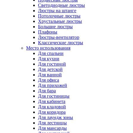
Светодиодные люстры
Люстры на штанге
Потолочные люстры
Хрустальные люстры
Большие люстры
Плафоны
Люстры-вентилятор
Классические люстры
Место использования
Для спальни
Для кухни
Для гостиной
Для детской
Для ванной
Для офиса
Для прихожей
Для бара
Для гостиницы
Для кабинета
Для кладовой
Для коридора
Для лаундж зоны
Для лестницы
Для мансарды