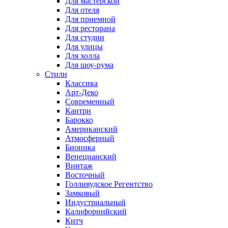
Для мастерской
Для отеля
Для приемной
Для ресторана
Для студии
Для улицы
Для холла
Для шоу-рума
Стили
Классика
Арт-Деко
Современный
Кантри
Барокко
Американский
Атмосферный
Бионика
Венецианский
Винтаж
Восточный
Голливудское Регентство
Замковый
Индустриальный
Калифорнийский
Китч