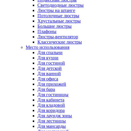
Светодиодные люстры
Люстры на штанге
Потолочные люстры
Хрустальные люстры
Большие люстры
Плафоны
Люстры-вентилятор
Классические люстры
Место использования
Для спальни
Для кухни
Для гостиной
Для детской
Для ванной
Для офиса
Для прихожей
Для бара
Для гостиницы
Для кабинета
Для кладовой
Для коридора
Для лаундж зоны
Для лестницы
Для мансарды