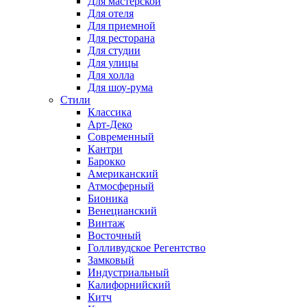
Для мастерской
Для отеля
Для приемной
Для ресторана
Для студии
Для улицы
Для холла
Для шоу-рума
Стили
Классика
Арт-Деко
Современный
Кантри
Барокко
Американский
Атмосферный
Бионика
Венецианский
Винтаж
Восточный
Голливудское Регентство
Замковый
Индустриальный
Калифорнийский
Китч