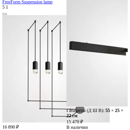
FreeForm Suspension lamp
5
1
Габариты (Д Ш В):
55
×
25
×
22 cм
15 470 ₽
16 890 ₽
В наличии