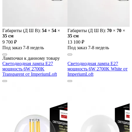
Габариты (Д Ш В):
54
×
54
×
Габариты (Д Ш В):
70
×
70
×
35 cм
35 cм
9 700 ₽
13 100 ₽
Под заказ 7-8 недель
Под заказ 7-8 недель
Лампочки к данному товару
Светодиодная лампа E27
Светодиодная лампа E27
мощность 6W 2700K
мощность 6W 2700K White от
Transparent от ImperiumLoft
ImperiumLoft