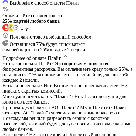
Выбирайте способ оплаты Плайт
Оплачивайте сегодня только
25% картой любого банка
+ 55
Получайте товар выбранный способом
Оставшиеся 75% будут списываться
с вашей карты по 25% каждые 2 недели
Подробнее об оплате Плайт
Что такое оплата Плайт?
Это короткая мгновенная
безпроцентная рассрочка. Вы оплачиваете сразу только 25%, а
оставшиеся 75% вы оплачиваете в течение 6 недель, по 25%
каждые 2 недели.
Есть ли переплата?
Нет. Вы ничего не переплачиваетей. Нет
никаких скрытых комиссий.
Мне нужно иметь карту “Плайт”?
Нет. Плайт доступно для
клиентов всех банков.
При чём здесь Плайт и АО "Плайт"?
Мы в Плайте (а Плайт
это карта АО "Плайт") являемся экспертами в рассрочке.
Поэтому мы решили разработать сервис с короткой
рассрочкой, который будет доступен всем клиентам с картами
любых банков.
Это кредит?
Нет, это не кредит. Кредитный договор не