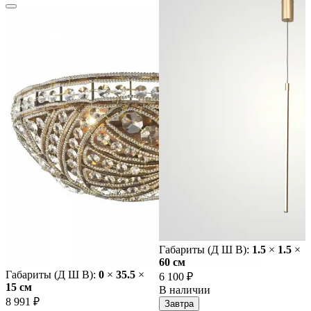
Габариты (Д Ш В):
1.5
×
1.5
×
60 cм
Габариты (Д Ш В):
0
×
35.5
×
6 100 ₽
15 cм
В наличии
8 991 ₽
Завтра