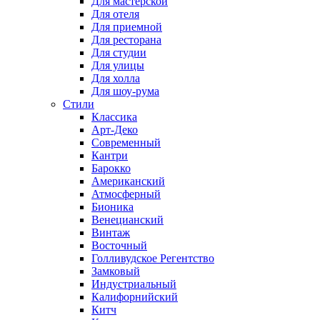
Для мастерской
Для отеля
Для приемной
Для ресторана
Для студии
Для улицы
Для холла
Для шоу-рума
Стили
Классика
Арт-Деко
Современный
Кантри
Барокко
Американский
Атмосферный
Бионика
Венецианский
Винтаж
Восточный
Голливудское Регентство
Замковый
Индустриальный
Калифорнийский
Китч