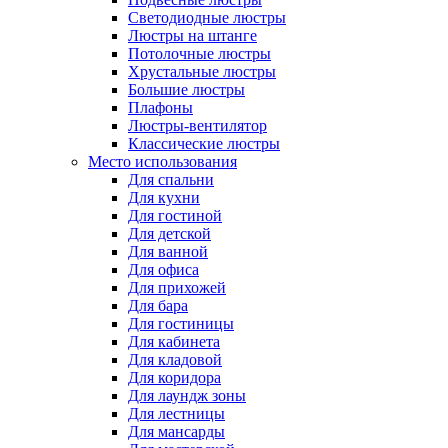
Светодиодные люстры
Люстры на штанге
Потолочные люстры
Хрустальные люстры
Большие люстры
Плафоны
Люстры-вентилятор
Классические люстры
Место использования
Для спальни
Для кухни
Для гостиной
Для детской
Для ванной
Для офиса
Для прихожей
Для бара
Для гостиницы
Для кабинета
Для кладовой
Для коридора
Для лаундж зоны
Для лестницы
Для мансарды