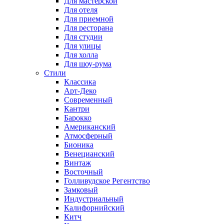
Для мастерской
Для отеля
Для приемной
Для ресторана
Для студии
Для улицы
Для холла
Для шоу-рума
Стили
Классика
Арт-Деко
Современный
Кантри
Барокко
Американский
Атмосферный
Бионика
Венецианский
Винтаж
Восточный
Голливудское Регентство
Замковый
Индустриальный
Калифорнийский
Китч