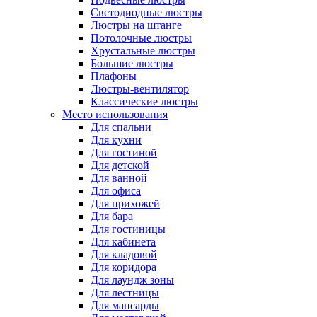
Светодиодные люстры
Люстры на штанге
Потолочные люстры
Хрустальные люстры
Большие люстры
Плафоны
Люстры-вентилятор
Классические люстры
Место использования
Для спальни
Для кухни
Для гостиной
Для детской
Для ванной
Для офиса
Для прихожей
Для бара
Для гостиницы
Для кабинета
Для кладовой
Для коридора
Для лаундж зоны
Для лестницы
Для мансарды