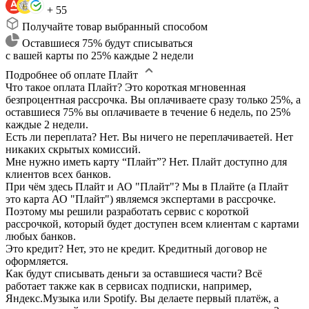
+ 55
Получайте товар выбранный способом
Оставшиеся 75% будут списываться
с вашей карты по 25% каждые 2 недели
Подробнее об оплате Плайт
Что такое оплата Плайт?
Это короткая мгновенная
безпроцентная рассрочка. Вы оплачиваете сразу только 25%, а
оставшиеся 75% вы оплачиваете в течение 6 недель, по 25%
каждые 2 недели.
Есть ли переплата?
Нет. Вы ничего не переплачиваетей. Нет
никаких скрытых комиссий.
Мне нужно иметь карту “Плайт”?
Нет. Плайт доступно для
клиентов всех банков.
При чём здесь Плайт и АО "Плайт"?
Мы в Плайте (а Плайт
это карта АО "Плайт") являемся экспертами в рассрочке.
Поэтому мы решили разработать сервис с короткой
рассрочкой, который будет доступен всем клиентам с картами
любых банков.
Это кредит?
Нет, это не кредит. Кредитный договор не
оформляется.
Как будут списывать деньги за оставшиеся части?
Всё
работает также как в сервисах подписки, например,
Яндекс.Музыка или Spotify. Вы делаете первый платёж, а