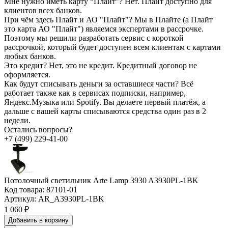
Мне нужно иметь карту “Плайт”?
Нет. Плайт доступно для
клиентов всех банков.
При чём здесь Плайт и АО "Плайт"?
Мы в Плайте (а Плайт
это карта АО "Плайт") являемся экспертами в рассрочке.
Поэтому мы решили разработать сервис с короткой
рассрочкой, который будет доступен всем клиентам с картами
любых банков.
Это кредит?
Нет, это не кредит. Кредитный договор не
оформляется.
Как будут списывать деньги за оставшиеся части?
Всё
работает также как в сервисах подписки, например,
Яндекс.Музыка или Spotify. Вы делаете первый платёж, а
дальше с вашей карты списываются средства один раз в 2
недели.
Остались вопросы?
+7 (499) 229-41-00
Потолочный светильник Arte Lamp 3930 A3930PL-1BK
Код товара:
87101-01
Артикул:
AR_A3930PL-1BK
1 060 ₽
Добавить в корзину