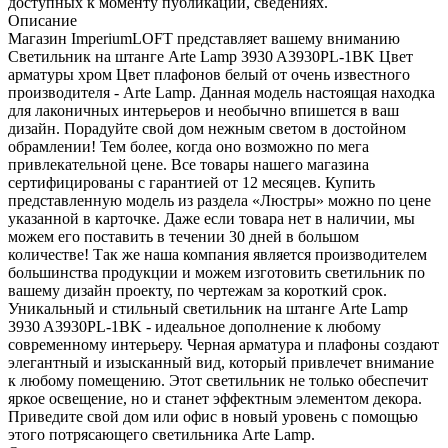
доступных к моменту публикации, сведениях.
Описание
Магазин ImperiumLOFT представляет вашему вниманию
Светильник на штанге Arte Lamp 3930 A3930PL-1BK Цвет
арматуры хром Цвет плафонов белый от очень известного
производителя - Arte Lamp. Данная модель настоящая находка
для лаконичных интерьеров и необычно впишется в ваш
дизайн. Порадуйте свой дом нежным светом в достойном
обрамлении! Тем более, когда оно возможно по мега
привлекательной цене. Все товары нашего магазина
сертифицированы с гарантией от 12 месяцев. Купить
представленную модель из раздела «Люстры» можно по цене
указанной в карточке. Даже если товара нет в наличии, мы
можем его поставить в течении 30 дней в большом
количестве! Так же наша компания является производителем
большинства продукции и можем изготовить светильник по
вашему дизайн проекту, по чертежам за короткий срок.
Уникальный и стильный светильник на штанге Arte Lamp
3930 A3930PL-1BK - идеальное дополнение к любому
современному интерьеру. Черная арматура и плафоны создают
элегантный и изысканный вид, который привлечет внимание
к любому помещению. Этот светильник не только обеспечит
яркое освещение, но и станет эффектным элементом декора.
Приведите свой дом или офис в новый уровень с помощью
этого потрясающего светильника Arte Lamp.