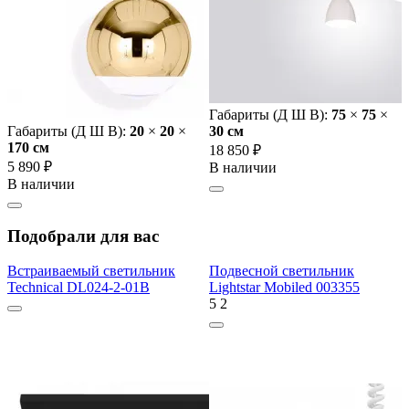
Габариты (Д Ш В):
75
×
75
×
Габариты (Д Ш В):
20
×
20
×
30 cм
170 cм
18 850 ₽
5 890 ₽
В наличии
В наличии
Подобрали для вас
Встраиваемый светильник
Подвесной светильник
Technical DL024-2-01B
Lightstar Mobiled 003355
5
2