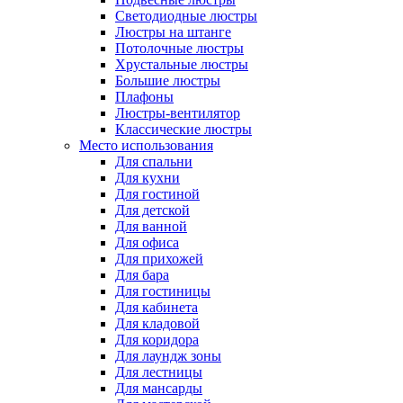
Светодиодные люстры
Люстры на штанге
Потолочные люстры
Хрустальные люстры
Большие люстры
Плафоны
Люстры-вентилятор
Классические люстры
Место использования
Для спальни
Для кухни
Для гостиной
Для детской
Для ванной
Для офиса
Для прихожей
Для бара
Для гостиницы
Для кабинета
Для кладовой
Для коридора
Для лаундж зоны
Для лестницы
Для мансарды