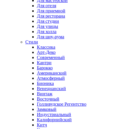
Для мастерской
Для отеля
Для приемной
Для ресторана
Для студии
Для улицы
Для холла
Для шоу-рума
Стили
Классика
Арт-Деко
Современный
Кантри
Барокко
Американский
Атмосферный
Бионика
Венецианский
Винтаж
Восточный
Голливудское Регентство
Замковый
Индустриальный
Калифорнийский
Китч