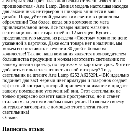
арматуры хром Цвет плафонов белый от очень известного
производителя - Arte Lamp. Данная модель настоящая находка
для лаконичных интерьеров и шикарно впишется в ваш
дизайн. Порадуйте свой дом мягким светом в приличном
обрамлении! Тем более, когда оно возможно по мега
привлекательной цене. Все товары нашего магазина
сертифицированы с гарантией от 12 месяцев. Купить
представленную модель из раздела «Люстры» можно по цене
указанной в карточке. Даже если товара нет в наличии, мы
можем его поставить в течении 30 дней в большом
количестве! Так же наша компания является производителем
большинства продукции и можем изготовить светильник по
вашему дизайн проекту, по чертежам за короткий срок. Хотите
добавить стиль и элегантность в свой интерьер? Тогда
светильник на штанге Arte Lamp 6252 A6252PL-4BK идеально
подойдет для вас! Черный цвет арматуры и плафонов создает
эффектный контраст, который привлечет внимание и придаст
вашему помещению утонченный вид. Этот светильник не
только прекрасно осветит ваше пространство, но и станет
стильным акцентом в любом помещении. Позвольте своему
интерьеру заговорить с помощью этого элегантного
светильника!
Отзывы
Написать отзыв