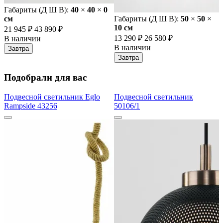
Габариты (Д Ш В):
40
×
40
×
0
cм
Габариты (Д Ш В):
50
×
50
×
10 cм
21 945 ₽
43 890 ₽
13 290 ₽
26 580 ₽
В наличии
В наличии
Завтра
Завтра
Подобрали для вас
Подвесной светильник Eglo
Подвесной светильник
Rampside 43256
50106/1