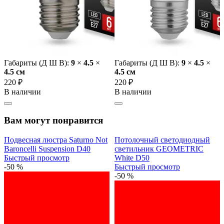
Габариты (Д Ш В):
9
×
4.5
×
Габариты (Д Ш В):
9
×
4.5
×
4.5 cм
4.5 cм
220 ₽
220 ₽
В наличии
В наличии
Вам могут понравится
Подвесная люстра Saturno Not
Потолочный светодиодный
Baroncelli Suspension D40
светильник GEOMETRIC
Быстрый просмотр
White D50
-50 %
Быстрый просмотр
-50 %